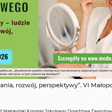
adania, rozwój, perspektywy”. VI Mało
ię VI Małopolski Kongres Szkolnego Doradztwa Zawod