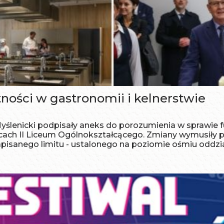
ości w gastronomii i kelnerstwie
lenicki podpisały aneks do porozumienia w sprawie f
icach II Liceum Ogólnokształcącego. Zmiany wymusiły
isanego limitu - ustalonego na poziomie ośmiu oddział