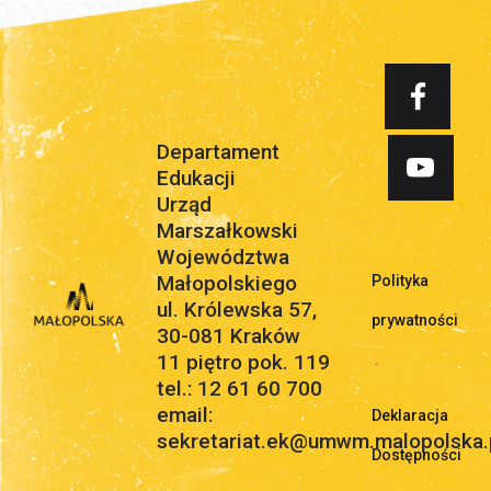
Departament
Edukacji
Urząd
Marszałkowski
Województwa
Małopolskiego
Polityka
ul. Królewska 57,
prywatności
30-081 Kraków
11 piętro pok. 119
.
tel.: 12 61 60 700
email:
Deklaracja
sekretariat.ek@umwm.malopolska.
Dostępności