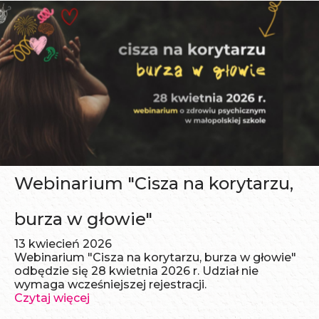
y
d
a
r
Webinarium "Cisza na korytarzu,
z
burza w głowie"
13 kwiecień 2026
Webinarium "Cisza na korytarzu, burza w głowie"
e
odbędzie się 28 kwietnia 2026 r. Udział nie
wymaga wcześniejszej rejestracji.
Czytaj więcej
n