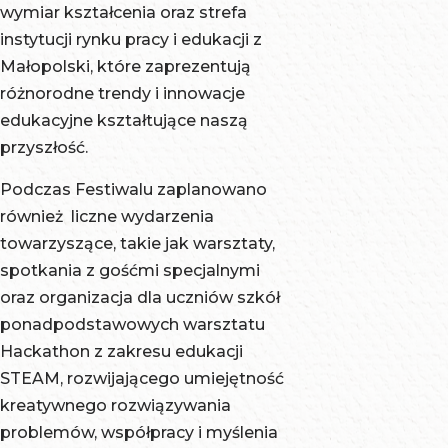
Wyższa
Wyspiańskie
wymiar kształcenia oraz strefa
Państwowej
Oświęcimiu
Stosowanych
Szkoła
w Krakowie
instytucji rynku pracy i edukacji z
Akademii
Uniwersytet
w Nowym
Zarządzania i
Uniwersytet
Małopolski, które zaprezentują
Nauk
Ignatianum w
Targu
Bankowości
Ignatianum w
różnorodne trendy i innowacje
Akademia
Krakowie
Tarnowska
w Krakowie
Krakowie
edukacyjne kształtujące naszą
Nauk
Akademia
Szkoła
Wyższa
Akademia
przyszłość.
Stosowanych
Tarnowska
Wyższa
Szkoła
Tarnowska
w Nowym
Akademia
Akademia
Podczas Festiwalu zaplanowano
Biznesu -
Akademia
Targu
Nauk
Nauk
również liczne wydarzenia
National
Nauk
Szkoła
Stosowanych
Stosowanych
towarzyszące, takie jak warsztaty,
Louis
Stosowanych
Doktorska
w Nowym
Filia
spotkania z gośćmi specjalnymi
University z
w Nowym
Nauk
Targu
Uniwersytetu
oraz organizacja dla uczniów szkół
siedzibą w
Sączu
Przyrodniczy
Akademia
SWPS w
ponadpodstawowych warsztatu
Nowym
Uniwersytet
i Rolniczych
WSBOdział
Krakowie
Hackathon z zakresu edukacji
Sączu
Andrzeja
Państwowej
Zamiejscowy
Krakowska
STEAM, rozwijającego umiejętność
Instytut
Frycza
Akademii
w Krakowie
Wyższa
kreatywnego rozwiązywania
Metalurgii i
Modrzewskie
Nauk
Wyższa
Szkoła
problemów, współpracy i myślenia
Inżynierii
w Krakowie
Instytut