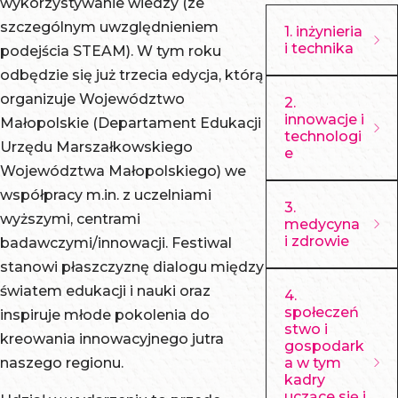
wykorzystywanie wiedzy (ze
szczególnym uwzględnieniem
1. inżynieria
i technika
podejścia STEAM). W tym roku
odbędzie się już trzecia edycja, którą
Uniwersytet
organizuje Województwo
2.
Komisji
innowacje i
Małopolskie (Departament Edukacji
Edukacji
technologi
Urzędu Marszałkowskiego
e
Narodowej w
Województwa Małopolskiego) we
Krakowie
Uniwersytet
współpracy m.in. z uczelniami
Uniwersytet
3.
Jagielloński
wyższymi, centrami
medycyna
Rolniczy im.
Uniwersytet
i zdrowie
badawczymi/innowacji. Festiwal
Hugona
Rolniczy im.
stanowi płaszczyznę dialogu między
Kołłątaja w
Uniwersytet
Hugona
światem edukacji i nauki oraz
4.
Krakowie
Jagielloński
Kołłątaja w
społeczeń
inspiruje młode pokolenia do
Politechnika
Uniwersytet
stwo i
Krakowie
kreowania innowacyjnego jutra
gospodark
Krakowska
Jagielloński w
Akademia
naszego regionu.
a w tym
im. Tadeusza
Krakowie -
kadry
Górniczo-
uczące się i
Kościuszki