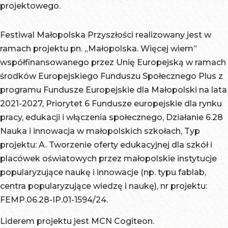
Szkoła
Promocji
projektowego.
Materiałowej
Instytut
Gospodarki
Turystyki i
Zdrowia w
im.
Języka
Surowcami
Ekologii w
Krakowie
Festiwal Małopolska Przyszłości realizowany jest w
Aleksandra
Polskiego
Minerałami i
Suchej
ramach projektu pn. „Małopolska. Więcej wiem”
Krupkowskie
Polskiej
Energią
Beskidzkiej
współfinansowanego przez Unię Europejską w ramach
Polskiej
Akademii
Państwowej
Wyższa
środków Europejskiego Funduszu Społecznego Plus z
Akademii
Nauk
Akademii
Szkoła
programu Fundusze Europejskie dla Małopolski na lata
Nauk
Filia
Nauk
Bezpieczeńst
2021-2027, Priorytet 6 Fundusze europejskie dla rynku
Uniwersytet
Uniwersytetu
Uniwersytet
Publicznego i
pracy, edukacji i włączenia społecznego, Działanie 6.28
DSW Ideis
SWPS w
Ignatianum w
Indywidualne
Nauka i innowacja w małopolskich szkołach, Typ
Kraków
Krakowie
Krakowie
"Apeiron" w
projektu: A. Tworzenie oferty edukacyjnej dla szkół i
Krakowie
placówek oświatowych przez małopolskie instytucje
popularyzujące naukę i innowacje (np. typu fablab,
centra popularyzujące wiedzę i naukę), nr projektu:
FEMP.06.28-IP.01-1594/24.
Liderem projektu jest MCN Cogiteon.