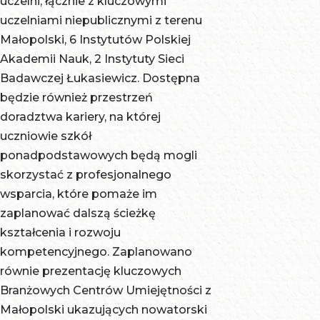
uczelni, łącznie z kluczowymi
Narodowej w
Więcej o BCU w
Krakowie
Materiałów
Krakowie
Akademia
Krakowie
uczelniami niepublicznymi z terenu
Krakowie
Małopolsce
tutaj.
Uniwersytet
Budowlanych
Akademia
Nauk
Akademia
Małopolski, 6 Instytutów Polskiej
Uniwersytet
Papieski Jana
SBŁ
Nauk
Stosowanych
Muzyczna im.
Akademii Nauk, 2 Instytuty Sieci
Rolniczy im.
Pawła II w
Krakowski
Stosowanych
w Nowym
Krzysztofa
Badawczej Łukasiewicz. Dostępna
Hugona
Krakowie
Instytut
w Nowym
Sączu
Pendereckie
będzie również przestrzeń
Kołłątaja w
Akademia
Technologicz
Sączu
Instytut
w Krakowie
doradztwa kariery, na której
Krakowie
Kultury
SBŁ
Akademia
Katalizy i
Akademia
uczniowie szkół
Akademia
Fizycznejim.
Tarnowska
Fizykochemii
Sztuk
ponadpodstawowych będą mogli
Kultury
Bronisława
Małopolska
Powierzchni
Pięknych im.
skorzystać z profesjonalnego
Fizycznejim.
Czecha w
Uczelnia
im. Jerzego
Jana Matejki
wsparcia, które pomaże im
Bronisława
Krakowie
Państwowa
Habera
w Krakowie
zaplanować dalszą ścieżkę
Czecha w
Małopolska
im. rotmistrza
Polskiej
Akademia
kształcenia i rozwoju
Krakowie
Uczelnia
Witolda
Akademii
Sztuk
kompetencyjnego. Zaplanowano
Instytut
Państwowa
Pileckiego w
Nauk,
Teatralnych
równie prezentację kluczowych
Fizjologii
im. rotmistrza
Oświęcimiu
Akademia
im.
Branżowych Centrów Umiejętności z
Roślin im. F.
Witolda
Akademia
Tarnowska
Stanisława
Małopolski ukazujących nowatorski
Górskiego
Pileckiego w
Nauk