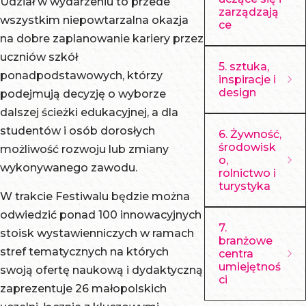
Collegium
Udział w wydarzeniu to przede
Hutnicza im.
zarządzają
Akademia
Medicum
wszystkim niepowtarzalna okazja
ce
Stanisława
Nauk
Uniwersytet
na dobre zaplanowanie kariery przez
Staszica w
Uniwersytet
Stosowanych
Rolniczy im.
uczniów szkół
Krakowie
5. sztuka,
Jagielloński
w Nowym
Hugona
ponadpodstawowych, którzy
inspiracje i
Politechnika
Uniwersytet
Sączu
design
Kołłątaja w
podejmują decyzję o wyborze
Krakowska
Rolniczy im.
Małopolska
Krakowie
dalszej ścieżki edukacyjnej, a dla
im. Tadeusza
Uniwersytet
Hugona
Uczelnia
Uniwersytet
studentów i osób dorosłych
6. Żywność,
Kościuszki
Jagielloński
Kołłątaja w
środowisk
Państwowa
Andrzeja
możliwość rozwoju lub zmiany
Uniwersytet
Uniwersytet
o,
Krakowie
im. rotmistrza
Frycza
wykonywanego zawodu.
Komisji
rolnictwo i
Rolniczy im.
Uniwersytet
Witolda
Modrzewskie
turystyka
Edukacji
Hugona
W trakcie Festiwalu będzie można
Ekonomiczny
Pileckiego w
w Krakowie
Narodowej w
Kołłątaja w
odwiedzić ponad 100 innowacyjnych
Uniwersytet
w Krakowie
Oświęcimiu
Akademia
7.
Krakowie
Krakowie
stoisk wystawienniczych w ramach
Jagielloński
Uniwersytet
Akademia
Kultury
branżowe
Uniwersytet
Uniwersytet
stref tematycznych na których
Uniwersytet
centra
Komisji
Tarnowska
Fizycznejim.
Papieski Jana
umiejętnoś
Komisji
swoją ofertę naukową i dydaktyczną
Komisji
Edukacji
Instytut
Bronisława
ci
Pawła II w
Edukacji
zaprezentuje 26 małopolskich
Edukacji
Narodowej w
Ceramiki i
Czecha w
Krakowie
Narodowej w