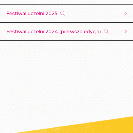
Festiwal uczelni 2025
Festiwal uczelni 2024 (pierwsza edycja)
MAPA
FESTIWALU
26.11.2025
Relacja z Festiwalu Uczelni -
r.
Małopolska Przyszłości 2024
Warsztaty
0
i wykłady
Film z audiodeskrypcją
|
Film z
osób
Agenda
lektorem PJM
sceny
uczestni
27.11.2025
w