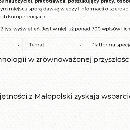
kże
nauczyciel, pracodawca, poszukujący pracy, osob
nym miejscu sporą dawkę wiedzy i informacji o szeroko 
kich kompetencjach.
ys. wyświetleń. Jest w niej już ponad 700 wpisów i ich l
Temat
Platforma specja
hnologii w zrównoważonej przyszłośc
ętności z Małopolski zyskają wspar