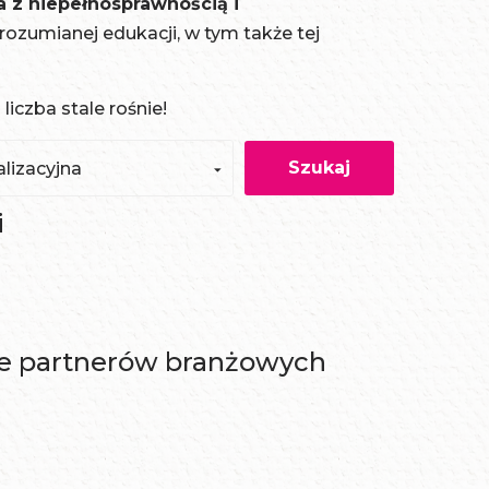
a z niepełnosprawnością i
rozumianej edukacji, w tym także tej
iczba stale rośnie!
Szukaj
lizacyjna
i
cie partnerów branżowych