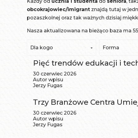
Każdy od
ucznia i studenta
do
seniora
, ta
obcokrajowiec/imigrant
znajdą tutaj w jed
pozaszkolnej oraz tak ważnych dzisiaj mięk
Nasza aktualizowana na bieżąco baza ma 557 t
Dla kogo
Forma
Pięć trendów edukacji i tec
30 czerwiec 2026
Autor wpisu
Jerzy Fugas
Trzy Branżowe Centra Umiej
30 czerwiec 2026
Autor wpisu
Jerzy Fugas