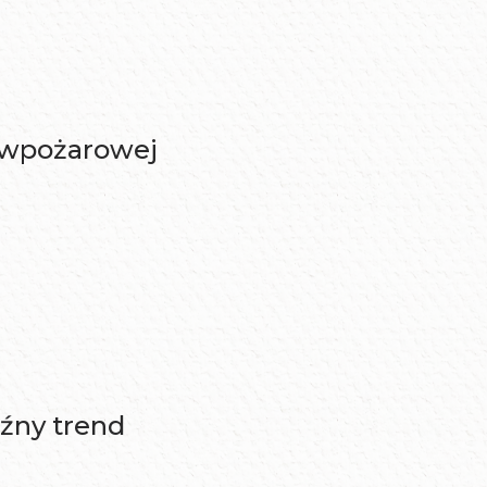
ciwpożarowej
aźny trend