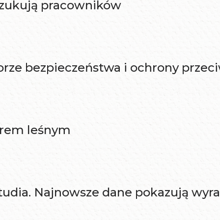
szukują pracowników
orze bezpieczeństwa i ochrony prze
orem leśnym
studia. Najnowsze dane pokazują wyr