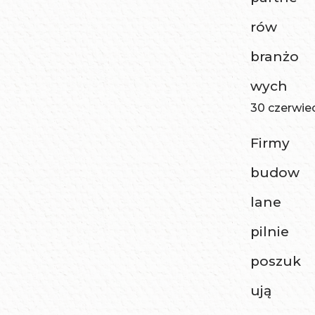
rów
branżo
wych
30 czerwie
Firmy
budow
lane
pilnie
poszuk
ują