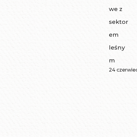
we z
sektor
em
leśny
m
24 czerwie