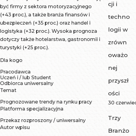
cji i
być firmy z sektora motoryzacyjnego
(+43 proc.), a także branża finansów i
techno
ubezpieczeń (+35 proc.) oraz handel i
logii w
logistyka (+32 proc.). Wysoka prognoza
dotyczy także hotelarstwa, gastronomii i
zrówn
turystyki (+25 proc.).
oważo
Dla kogo
nej
Pracodawca
Uczeń i / lub Student
przyszł
Odbiorca uniwersalny
Temat
ości
Prognozowane trendy na rynku pracy
30 czerwie
Platforma specjalizacyjna
Trzy
Przekaz rozproszony / uniwersalny
Autor wpisu
Branżo