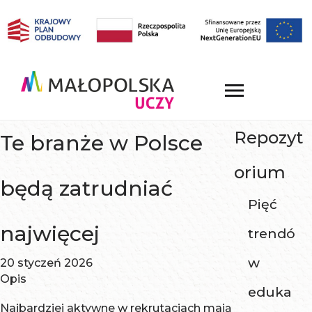
Repozyt
Te branże w Polsce
orium
będą zatrudniać
Pięć
najwięcej
trendó
w
20 styczeń 2026
Opis
eduka
Najbardziej aktywne w rekrutacjach mają