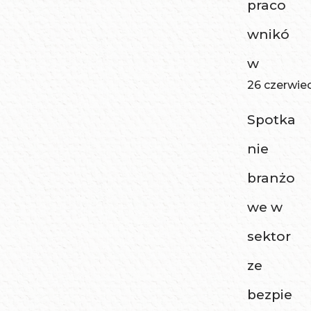
praco
wnikó
w
26 czerwie
Spotka
nie
branżo
we w
sektor
ze
bezpie