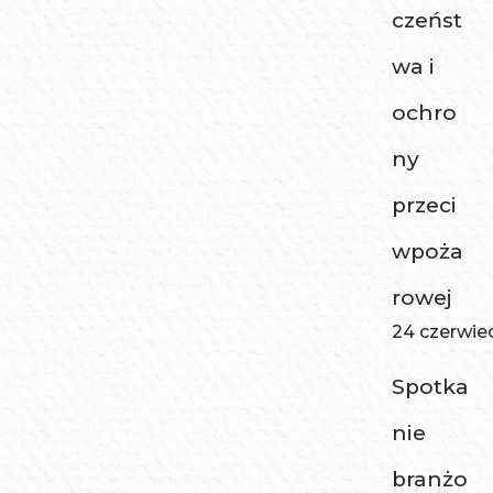
czeńst
wa i
ochro
ny
przeci
wpoża
rowej
24 czerwie
Spotka
nie
branżo