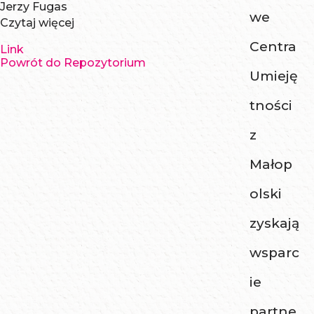
Jerzy Fugas
we
Czytaj więcej
Centra
Link
Powrót do Repozytorium
Umieję
tności
z
Małop
olski
zyskają
wsparc
ie
partne