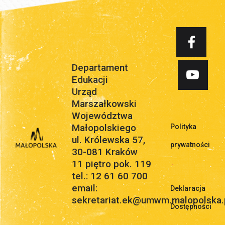
Departament
Edukacji
Urząd
Marszałkowski
Województwa
Małopolskiego
Polityka
ul. Królewska 57,
prywatności
30-081 Kraków
11 piętro pok. 119
.
tel.: 12 61 60 700
email:
Deklaracja
sekretariat.ek@umwm.malopolska.
Dostępności