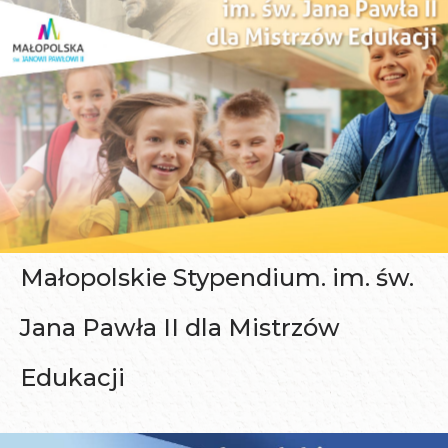
w
y
Małopolskie Stypendium. im. św.
Jana Pawła II dla Mistrzów
Edukacji