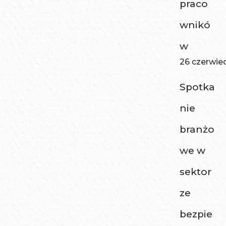
praco
wnikó
w
26 czerwie
Spotka
nie
branżo
we w
sektor
ze
bezpie