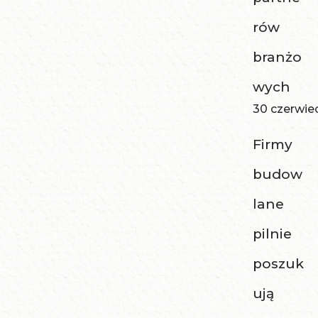
rów
branżo
wych
30 czerwie
Firmy
budow
lane
pilnie
poszuk
ują