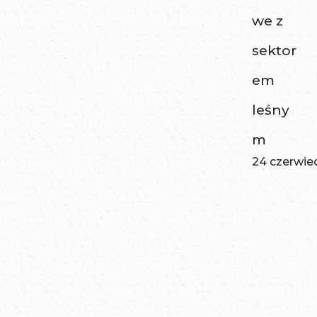
we z
sektor
em
leśny
m
24 czerwie