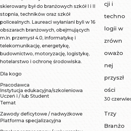
cji i
skierowany był do branżowych szkół I i II
stopnia, techników oraz szkół
techno
policealnych. Laureaci wyłaniani byli w 16
logii w
obszarach branżowych, obejmujących
m.in. przemysł 4.0, informatykę i
zrówn
telekomunikację, energetykę,
oważo
budownictwo, motoryzację, logistykę,
hotelarstwo i ochronę środowiska.
nej
Dla kogo
przyszł
Pracodawca
ości
Instytucja edukacyjna/szkoleniowa
Uczeń i / lub Student
30 czerwie
Temat
Trzy
Zawody deficytowe / nadwyżkowe
Platforma specjalizacyjna
Branżo