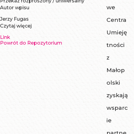
Przekaz rozproszony / uniwersalny
we
Autor wpisu
Jerzy Fugas
Centra
Czytaj więcej
Umieję
Link
Powrót do Repozytorium
tności
z
Małop
olski
zyskają
wsparc
ie
partne