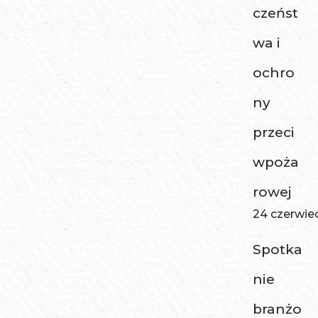
czeńst
wa i
ochro
ny
przeci
wpoża
rowej
24 czerwie
Spotka
nie
branżo