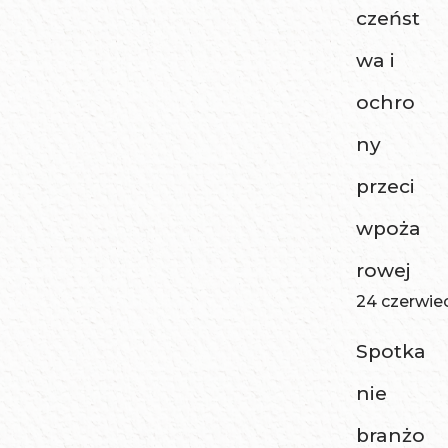
czeńst
wa i
ochro
ny
przeci
wpoża
rowej
24 czerwie
Spotka
nie
branżo