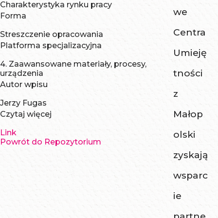
Charakterystyka rynku pracy
we
Forma
Centra
Streszczenie opracowania
Platforma specjalizacyjna
Umieję
4. Zaawansowane materiały, procesy,
tności
urządzenia
Autor wpisu
z
Jerzy Fugas
Małop
Czytaj więcej
Link
olski
Powrót do Repozytorium
zyskają
wsparc
ie
partne