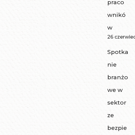
praco
wnikó
w
26 czerwie
Spotka
nie
branżo
we w
sektor
ze
bezpie