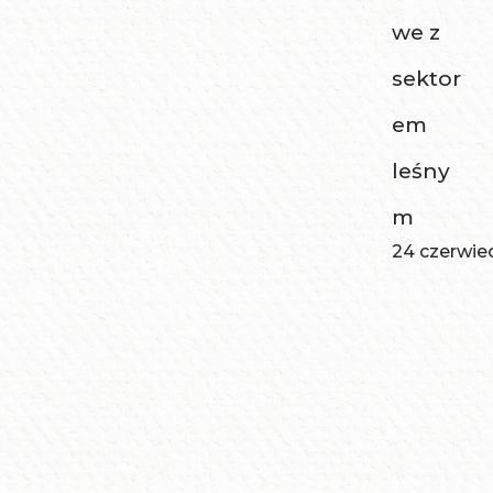
we z
sektor
em
leśny
m
24 czerwie