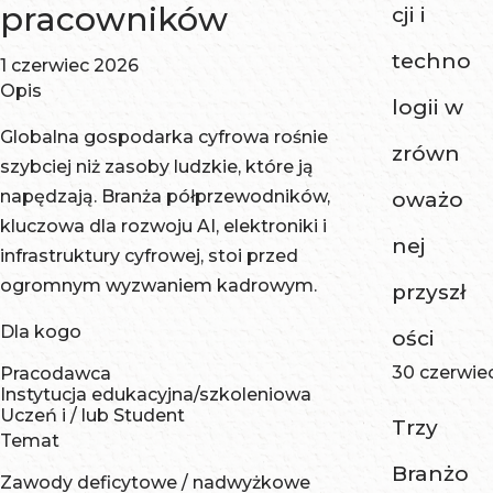
pracowników
cji i
techno
1 czerwiec 2026
Opis
logii w
Globalna gospodarka cyfrowa rośnie
zrówn
szybciej niż zasoby ludzkie, które ją
napędzają. Branża półprzewodników,
oważo
kluczowa dla rozwoju AI, elektroniki i
nej
infrastruktury cyfrowej, stoi przed
ogromnym wyzwaniem kadrowym.
przyszł
Dla kogo
ości
30 czerwie
Pracodawca
Instytucja edukacyjna/szkoleniowa
Uczeń i / lub Student
Trzy
Temat
Branżo
Zawody deficytowe / nadwyżkowe