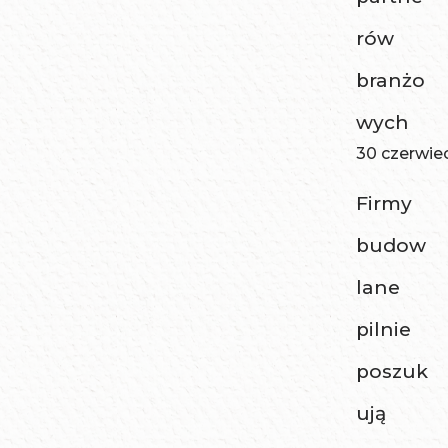
rów
branżo
wych
30 czerwie
Firmy
budow
lane
pilnie
poszuk
ują