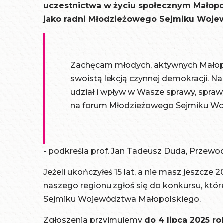
uczestnictwa w życiu społecznym Małopols
jako radni Młodzieżowego Sejmiku Woje
Zachęcam młodych, aktywnych Małopol
swoistą lekcją czynnej demokracji. N
udział i wpływ w Wasze sprawy, spr
na forum Młodzieżowego Sejmiku W
- podkreśla prof. Jan Tadeusz Duda, Przew
Jeżeli ukończyłeś 15 lat, a nie masz jeszcze
naszego regionu zgłoś się do konkursu, któ
Sejmiku Województwa Małopolskiego.
Zgłoszenia przyjmujemy
do 4 lipca 2025 ro