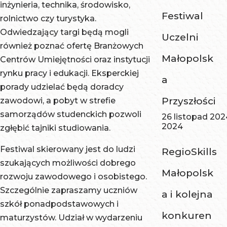
inżynieria, technika, środowisko,
Festiwal
rolnictwo czy turystyka.
Odwiedzający targi będą mogli
Uczelni
również poznać ofertę Branżowych
Małopolsk
Centrów Umiejętności oraz instytucji
rynku pracy i edukacji. Eksperckiej
a
porady udzielać będą doradcy
Przyszłości
zawodowi, a pobyt w strefie
samorządów studenckich pozwoli
26 listopad 202
2024
zgłębić tajniki studiowania.
Festiwal skierowany jest do ludzi
RegioSkills
szukających możliwości dobrego
Małopolsk
rozwoju zawodowego i osobistego.
Szczególnie zapraszamy uczniów
a i kolejna
szkół ponadpodstawowych i
konkuren
maturzystów. Udział w wydarzeniu