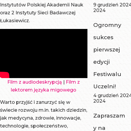
Instytutów Polskiej Akademii Nauk
9 grudzień 202
2024
oraz 2 Instytuty Sieci Badawczej
Łukasiewicz.
Ogromny
sukces
pierwszej
edycji
Festiwalu
Film z audiodeskrypcją
|
Film z
Uczelni!
lektorem języka migowego
4 grudzień 202
2024
Warto przyjść i zanurzyć się w
świecie rozwoju m.in. takich dziedzin,
Zapraszam
jak medycyna, zdrowie, innowacje,
technologie, społeczeństwo,
y na