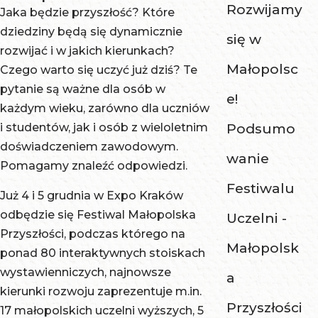
Rozwijamy
Jaka będzie przyszłość? Które
dziedziny będą się dynamicznie
się w
rozwijać i w jakich kierunkach?
Małopolsc
Czego warto się uczyć już dziś? Te
pytanie są ważne dla osób w
e!
każdym wieku, zarówno dla uczniów
i studentów, jak i osób z wieloletnim
Podsumo
doświadczeniem zawodowym.
wanie
Pomagamy znaleźć odpowiedzi.
Festiwalu
Już 4 i 5 grudnia w Expo Kraków
odbędzie się Festiwal Małopolska
Uczelni -
Przyszłości, podczas którego na
Małopolsk
ponad 80 interaktywnych stoiskach
wystawienniczych, najnowsze
a
kierunki rozwoju zaprezentuje m.in.
Przyszłości
17 małopolskich uczelni wyższych, 5