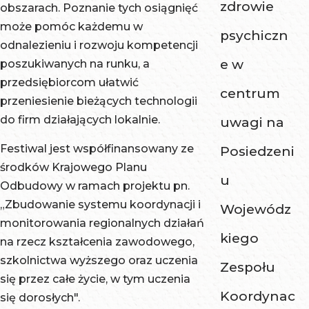
zdrowie
obszarach. Poznanie tych osiągnięć
może pomóc każdemu w
psychiczn
odnalezieniu i rozwoju kompetencji
e w
poszukiwanych na runku, a
przedsiębiorcom ułatwić
centrum
przeniesienie bieżących technologii
do firm działających lokalnie.
uwagi na
Festiwal jest współfinansowany ze
Posiedzeni
środków Krajowego Planu
u
Odbudowy w ramach projektu pn.
„Zbudowanie systemu koordynacji i
Wojewódz
monitorowania regionalnych działań
kiego
na rzecz kształcenia zawodowego,
szkolnictwa wyższego oraz uczenia
Zespołu
się przez całe życie, w tym uczenia
Koordynac
się dorosłych".