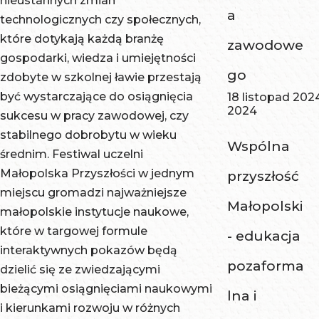
nieustannych zmian
a
technologicznych czy społecznych,
które dotykają każdą branżę
zawodowe
gospodarki, wiedza i umiejętności
go
zdobyte w szkolnej ławie przestają
być wystarczające do osiągnięcia
18 listopad 202
2024
sukcesu w pracy zawodowej, czy
stabilnego dobrobytu w wieku
Wspólna
średnim. Festiwal uczelni
Małopolska Przyszłości w jednym
przyszłość
miejscu gromadzi najważniejsze
Małopolski
małopolskie instytucje naukowe,
które w targowej formule
- edukacja
interaktywnych pokazów będą
pozaforma
dzielić się ze zwiedzającymi
bieżącymi osiągnięciami naukowymi
lna i
i kierunkami rozwoju w różnych