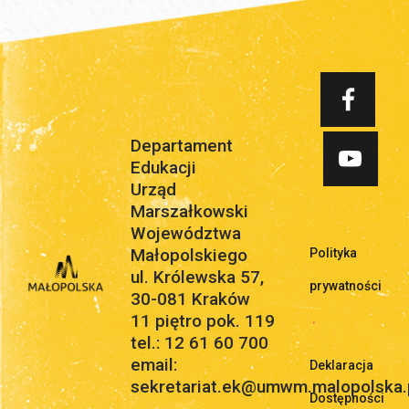
Departament
Edukacji
Urząd
Marszałkowski
Województwa
Małopolskiego
Polityka
ul. Królewska 57,
prywatności
30-081 Kraków
11 piętro pok. 119
.
tel.: 12 61 60 700
email:
Deklaracja
sekretariat.ek@umwm.malopolska.
Dostępności