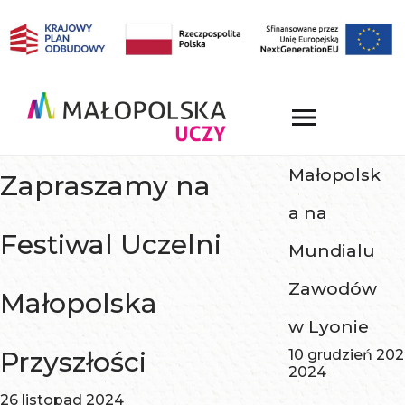
Małopolsk
Zapraszamy na
a na
Festiwal Uczelni
Mundialu
Zawodów
Małopolska
w Lyonie
Przyszłości
10 grudzień 20
2024
26 listopad 2024