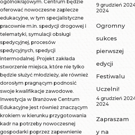
ogólnokrajowym. Centrum będzie
9 grudzień 202
oferować nowoczesne zaplecze
2024
edukacyjne, w tym specjalistyczne
Ogromny
pracownie m.in. spedycji drogowej i
telematyki, symulacji obsługi
sukces
spedycyjnej, procesów
spedycyjnych, spedycji
pierwszej
intermodalnej. Projekt zakłada
edycji
stworzenie miejsca, które nie tylko
będzie służyć młodzieży, ale również
Festiwalu
dorosłym pragnącym podnosić
Uczelni!
swoje kwalifikacje zawodowe.
4 grudzień 202
Inwestycja w Branżowe Centrum
2024
Edukacyjne jest również znaczącym
krokiem w kierunku przygotowania
Zapraszam
kadr na potrzeby nowoczesnej
y na
gospodarki poprzez zapewnienie