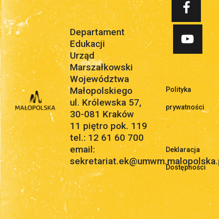
Departament
Edukacji
Urząd
Marszałkowski
Województwa
Małopolskiego
Polityka
ul. Królewska 57,
prywatności
30-081 Kraków
11 piętro pok. 119
.
tel.: 12 61 60 700
email:
Deklaracja
sekretariat.ek@umwm.malopolska.
Dostępności