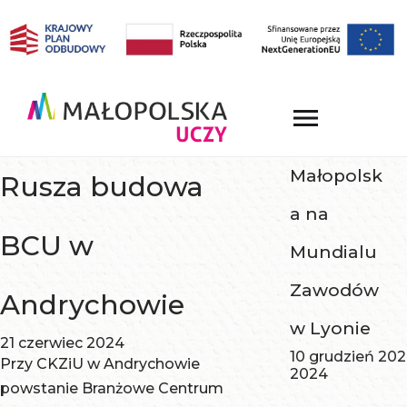
Małopolsk
Rusza budowa
a na
BCU w
Mundialu
Zawodów
Andrychowie
w Lyonie
21 czerwiec 2024
10 grudzień 20
Przy CKZiU w Andrychowie
2024
powstanie Branżowe Centrum