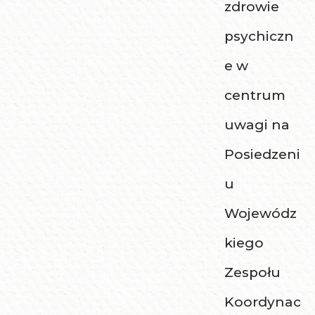
zdrowie
psychiczn
e w
centrum
uwagi na
Posiedzeni
u
Wojewódz
kiego
Zespołu
Koordynac