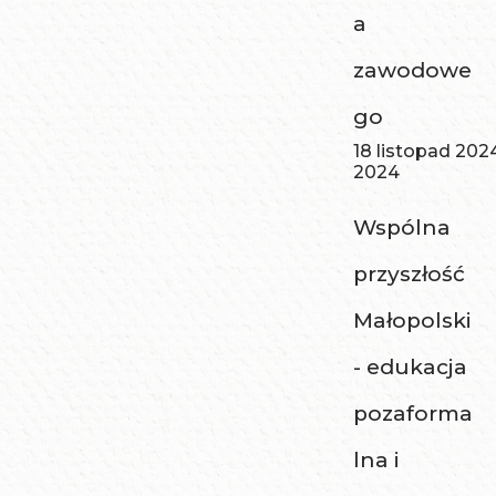
a
zawodowe
go
18 listopad 202
2024
Wspólna
przyszłość
Małopolski
- edukacja
pozaforma
lna i