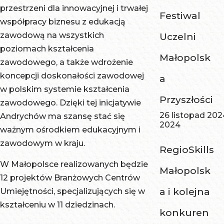
przestrzeni dla innowacyjnej i trwałej
Festiwal
współpracy biznesu z edukacją
zawodową na wszystkich
Uczelni
poziomach kształcenia
Małopolsk
zawodowego, a także wdrożenie
koncepcji doskonałości zawodowej
a
w polskim systemie kształcenia
Przyszłości
zawodowego. Dzięki tej inicjatywie
26 listopad 202
Andrychów ma szansę stać się
2024
ważnym ośrodkiem edukacyjnym i
zawodowym w kraju.
RegioSkills
W Małopolsce realizowanych będzie
Małopolsk
12 projektów Branżowych Centrów
a i kolejna
Umiejętności, specjalizujących się w
kształceniu w 11 dziedzinach.
konkuren