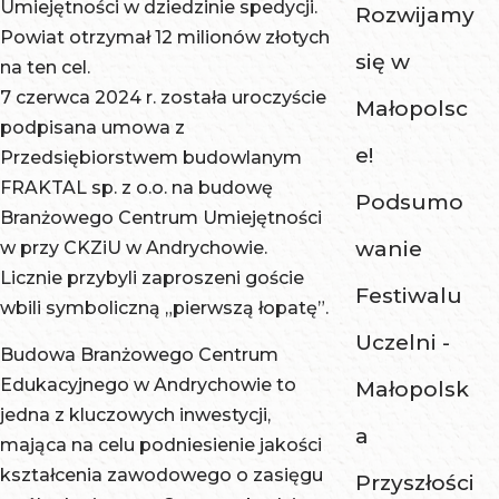
Umiejętności w dziedzinie spedycji.
Rozwijamy
Powiat otrzymał 12 milionów złotych
się w
na ten cel.
7 czerwca 2024 r. została uroczyście
Małopolsc
podpisana umowa z
e!
Przedsiębiorstwem budowlanym
FRAKTAL sp. z o.o. na budowę
Podsumo
Branżowego Centrum Umiejętności
wanie
w przy CKZiU w Andrychowie.
Licznie przybyli zaproszeni goście
Festiwalu
wbili symboliczną „pierwszą łopatę”.
Uczelni -
Budowa Branżowego Centrum
Edukacyjnego w Andrychowie to
Małopolsk
jedna z kluczowych inwestycji,
a
mająca na celu podniesienie jakości
kształcenia zawodowego o zasięgu
Przyszłości