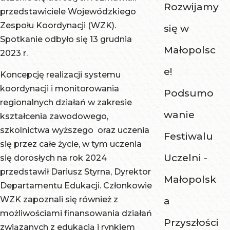
Rozwijamy
przedstawiciele Wojewódzkiego
Zespołu Koordynacji (WZK).
się w
Spotkanie odbyło się 13 grudnia
Małopolsc
2023 r.
e!
Koncepcję realizacji systemu
koordynacji i monitorowania
Podsumo
regionalnych działań w zakresie
wanie
kształcenia zawodowego,
szkolnictwa wyższego oraz uczenia
Festiwalu
się przez całe życie, w tym uczenia
Uczelni -
się dorosłych na rok 2024
przedstawił Dariusz Styrna, Dyrektor
Małopolsk
Departamentu Edukacji. Członkowie
WZK zapoznali się również z
a
możliwościami finansowania działań
Przyszłości
związanych z edukacją i rynkiem