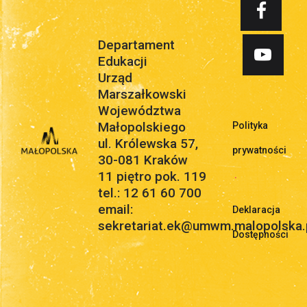
Departament
Edukacji
Urząd
Marszałkowski
Województwa
Małopolskiego
Polityka
ul. Królewska 57,
prywatności
30-081 Kraków
11 piętro pok. 119
.
tel.: 12 61 60 700
email:
Deklaracja
sekretariat.ek@umwm.malopolska.
Dostępności