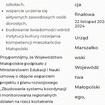
cja
szkołach,
wsparcie uczenia się
finałowa
aktywnych zawodowych osób
22 listopad 202
dorosłych,
2024
budowanie świadomości wśród
instytucji kultury rozwijania
Urząd
kompetencji mieszkańców
Marszałko
Małopolski.
wski
Przypomnijmy, że Województwo
Małopolskie podpisało z
Wojewódz
Ministerstwem Edukacji i Nauki
umowę o objęcie wsparciem
twa
projektu z planu rozwojowego
Małopolski
„Zbudowanie systemu koordynacji
i monitorowania regionalnych
ego,
działań na rzecz kształcenia