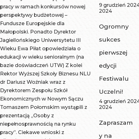
9 grudzień 202
pracy w ramach konkursów nowej
2024
perspektywy budżetowej –
Fundusze Europejskie dla
Ogromny
Małopolski. Ponadto Dyrektor
sukces
Jagiellońskiego Uniwersytetu III
Wieku Ewa Piłat opowiedziała o
pierwszej
edukacji w wieku senioralnym (na
edycji
bazie doświadczeń UTW) Z kolei
Rektor Wyższej Szkoły Biznesu NLU
Festiwalu
dr Dariusz Woźniak wraz z
Dyrektorem Zespołu Szkół
Uczelni!
Ekonomicznych w Nowym Sączu
4 grudzień 202
Tomaszem Połomskim wystąpili z
2024
prezentacją „Osoby z
Zapraszam
niepełnosprawnością na rynku
pracy”. Ciekawe wnioski z
y na