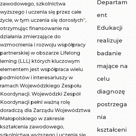
Departam
zawodowego, szkolnictwa
wyższego i uczenia się przez całe
ent
życie, w tym uczenia się dorosłych”,
Edukacji
otrzymując finansowanie na
działania zmierzające do
realizuje
wzmocnienia i rozwoju współpracy
badanie
partnerskiej w obszarze Lifelong
lerning (LLL) których kluczowym
mające na
elementem jest współpraca wielu
podmiotów i interesariuszy w
celu
ramach Wojewódzkiego Zespołu
diagnozę
Koordynacji. Wojewódzki Zespół
Koordynacji pełni ważną rolę
postrzega
doradczą dla Zarządu Województwa
nia
Małopolskiego w zakresie
kształcenia zawodowego,
kształceni
szkolnictwa wyższego i uczenia się