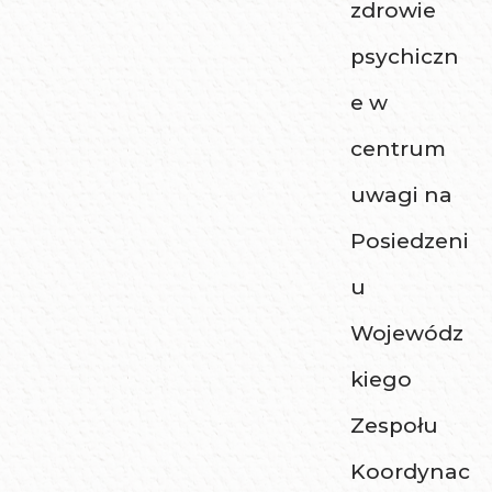
zdrowie
psychiczn
e w
centrum
uwagi na
Posiedzeni
u
Wojewódz
kiego
Zespołu
Koordynac