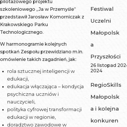
pilotażowego projektu
Festiwal
szkoleniowego „Ja w Przemyśle”
przedstawił Jarosław Komorniczak z
Uczelni
Krakowskiego Parku
Technologicznego.
Małopolsk
W harmonogramie kolejnych
a
spotkań Zespołu przewidziano m.in.
Przyszłości
omówienie takich zagadnień, jak:
26 listopad 202
2024
rola sztucznej inteligencji w
edukacji,
RegioSkills
edukacja włączająca – kondycja
psychiczna uczniów i
Małopolsk
nauczycieli,
a i kolejna
polityka cyfrowej transformacji
edukacji w regionie,
konkuren
doradztwo zawodowe w