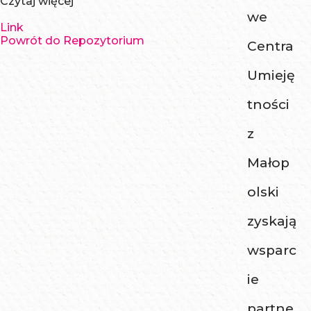
Czytaj więcej
we
Link
Powrót do Repozytorium
Centra
Umieję
tności
z
Małop
olski
zyskają
wsparc
ie
partne