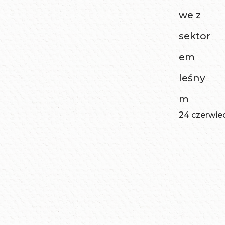
we z
sektor
em
leśny
m
24 czerwie