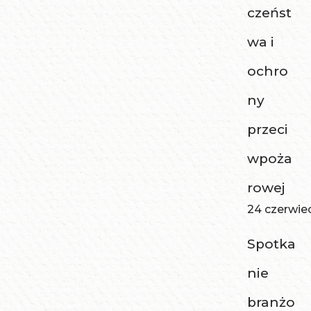
czeńst
wa i
ochro
ny
przeci
wpoża
rowej
24 czerwie
Spotka
nie
branżo