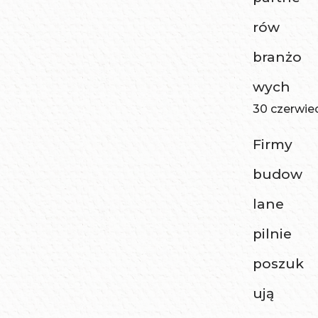
rów
branżo
wych
30 czerwie
Firmy
budow
lane
pilnie
poszuk
ują