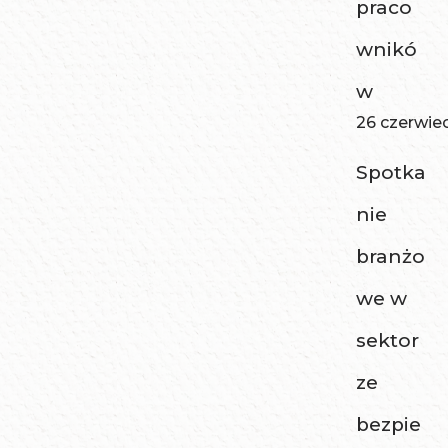
praco
wnikó
w
26 czerwie
Spotka
nie
branżo
we w
sektor
ze
bezpie