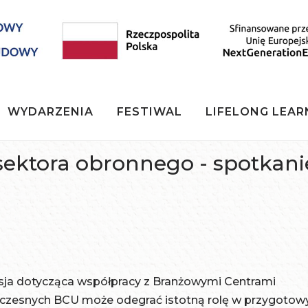
WYDARZENIA
FESTIWAL
LIFELONG LEAR
sektora obronnego - spotkani
ja dotycząca współpracy z Branżowymi Centrami
woczesnych BCU może odegrać istotną rolę w przygoto