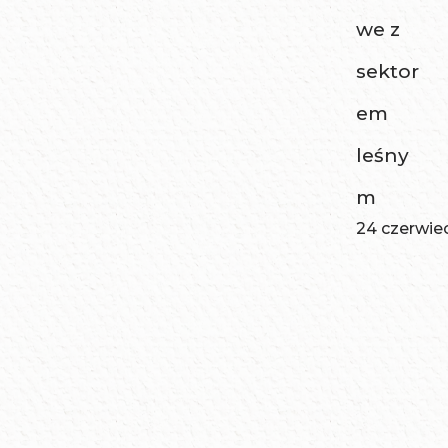
we z
sektor
em
leśny
m
24 czerwie