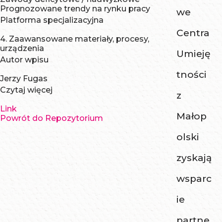
Prognozowane trendy na rynku pracy
we
Platforma specjalizacyjna
Centra
4. Zaawansowane materiały, procesy,
urządzenia
Umieję
Autor wpisu
tności
Jerzy Fugas
Czytaj więcej
z
Link
Małop
Powrót do Repozytorium
olski
zyskają
wsparc
ie
partne