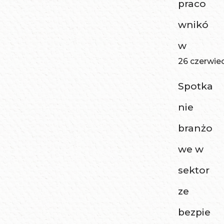
praco
wnikó
w
26 czerwie
Spotka
nie
branżo
we w
sektor
ze
bezpie