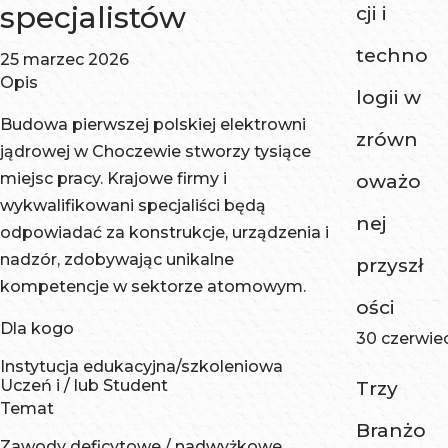
specjalistów
cji i
techno
25 marzec 2026
Opis
logii w
Budowa pierwszej polskiej elektrowni
zrówn
jądrowej w Choczewie stworzy tysiące
miejsc pracy. Krajowe firmy i
oważo
wykwalifikowani specjaliści będą
nej
odpowiadać za konstrukcje, urządzenia i
nadzór, zdobywając unikalne
przyszł
kompetencje w sektorze atomowym.
ości
Dla kogo
30 czerwie
Instytucja edukacyjna/szkoleniowa
Uczeń i / lub Student
Trzy
Temat
Branżo
Zawody deficytowe / nadwyżkowe