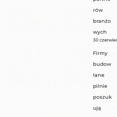
rów
branżo
wych
30 czerwie
Firmy
budow
lane
pilnie
poszuk
ują