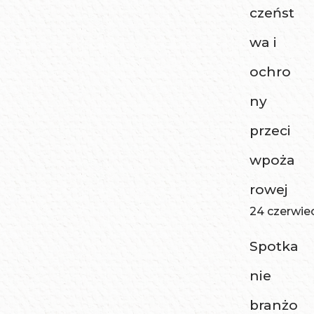
czeńst
wa i
ochro
ny
przeci
wpoża
rowej
24 czerwie
Spotka
nie
branżo