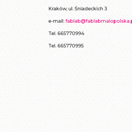
Kraków, ul. Śniadeckich 3
e-mail:
fablab@fablabmalopolska.
Tel. 665770994
Tel. 665770995