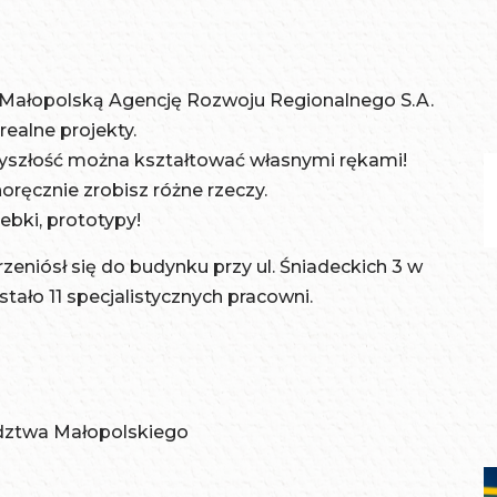
 Małopolską Agencję Rozwoju Regionalnego S.A.
realne projekty.
zyszłość można kształtować własnymi rękami!
ręcznie zrobisz różne rzeczy.
rebki, prototypy!
eniósł się do budynku przy ul. Śniadeckich 3 w
tało 11 specjalistycznych pracowni.
dztwa Małopolskiego