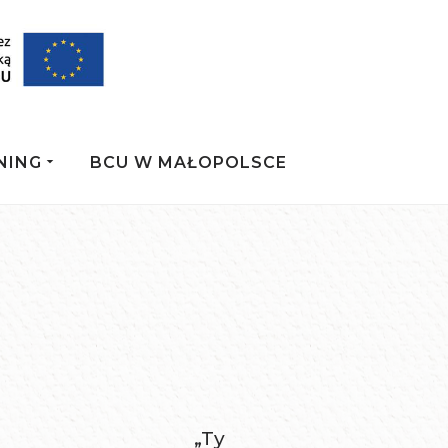
NING
BCU W MAŁOPOLSCE
„Ty